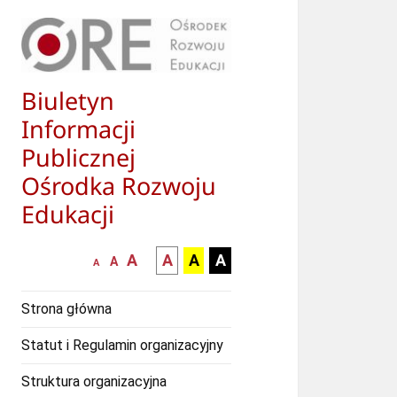
Biuletyn
Informacji
Publicznej
Ośrodka Rozwoju
Edukacji
większa-
kontrast
kontrast
kontrast
A
A
A
A
mniejsza
normalna
A
A
czcionka
czarny
czarny
żółty
czcionka
czcionka
tekst
tekst
tekst
Strona główna
na
na
na
białym
zółtym
czarnym
Statut i Regulamin organizacyjny
tle
tle
tle
Struktura organizacyjna