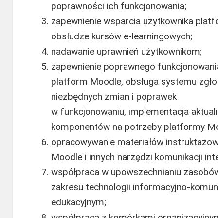
poprawności ich funkcjonowania;
zapewnienie wsparcia użytkownika plat
obsłudze kursów e-learningowych;
nadawanie uprawnień użytkownikom;
zapewnienie poprawnego funkcjonowania
platform Moodle, obsługa systemu zgłos
niezbędnych zmian i poprawek
w funkcjonowaniu, implementacja aktual
komponentów na potrzeby platformy Mo
opracowywanie materiałów instruktażow
Moodle i innych narzędzi komunikacji int
współpraca w upowszechnianiu zasobów
zakresu technologii informacyjno-komun
edukacyjnym;
współpraca z komórkami organizacyjnym