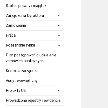
Status prawny i majątek
rozwiń
Zarządzenia Dyrektora
menu
potomne
rozwiń
Zamówienia
menu
potomne
rozwiń
Praca
menu
potomne
rozwiń
Rozeznanie rynku
menu
potomne
Plan postępowań o udzielenie
zamówień publicznych
Kontrola zarządcza
Audyt wewnętrzny
rozwiń
Projekty UE
menu
potomne
Prowadzone rejestry i ewidencja