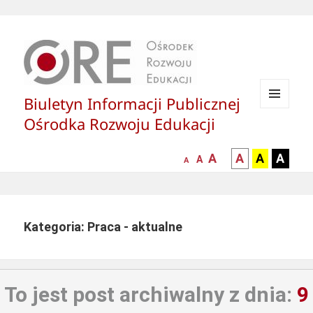
Biuletyn Informacji Publicznej
MENU
Ośrodka Rozwoju Edukacji
I
WIDGETY
większa-
kontrast
kontrast
kontras
A
A
A
A
mniejsza
normalna
A
A
czcionka
czarny
czarny
żółty
czcionka
czcionka
tekst
tekst
tekst
na
na
na
białym
zółtym
czarny
Kategoria: Praca - aktualne
tle
tle
tle
To jest post archiwalny z dnia:
9