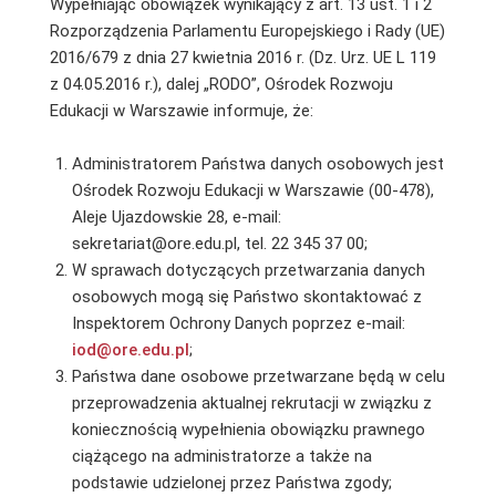
Wypełniając obowiązek wynikający z art. 13 ust. 1 i 2
Rozporządzenia Parlamentu Europejskiego i Rady (UE)
2016/679 z dnia 27 kwietnia 2016 r. (Dz. Urz. UE L 119
z 04.05.2016 r.), dalej „RODO”, Ośrodek Rozwoju
Edukacji w Warszawie informuje, że:
Administratorem Państwa danych osobowych jest
Ośrodek Rozwoju Edukacji w Warszawie (00-478),
Aleje Ujazdowskie 28, e-mail:
sekretariat@ore.edu.pl, tel. 22 345 37 00;
W sprawach dotyczących przetwarzania danych
osobowych mogą się Państwo skontaktować z
Inspektorem Ochrony Danych poprzez e-mail:
iod@ore.edu.pl
;
Państwa dane osobowe przetwarzane będą w celu
przeprowadzenia aktualnej rekrutacji w związku z
koniecznością wypełnienia obowiązku prawnego
ciążącego na administratorze a także na
podstawie udzielonej przez Państwa zgody;