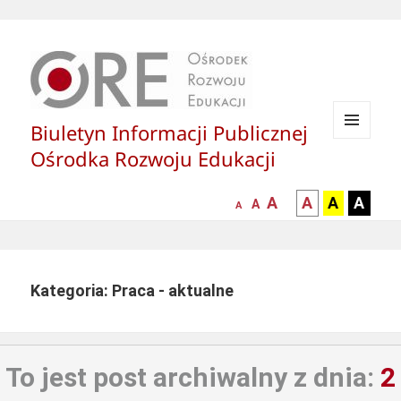
Biuletyn Informacji Publicznej
MENU
Ośrodka Rozwoju Edukacji
I
WIDGETY
większa-
kontrast
kontrast
kontras
A
A
A
A
mniejsza
normalna
A
A
czcionka
czarny
czarny
żółty
czcionka
czcionka
tekst
tekst
tekst
na
na
na
białym
zółtym
czarny
Kategoria: Praca - aktualne
tle
tle
tle
To jest post archiwalny z dnia:
2