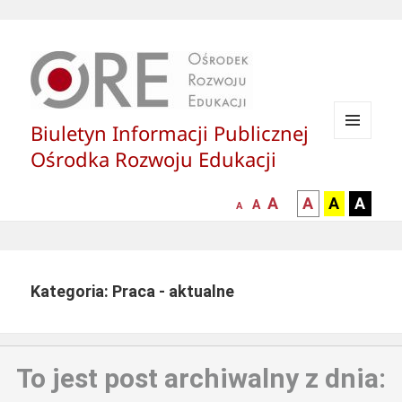
Biuletyn Informacji Publicznej
MENU
Ośrodka Rozwoju Edukacji
I
WIDGETY
większa-
kontrast
kontrast
kontras
A
A
A
A
mniejsza
normalna
A
A
czcionka
czarny
czarny
żółty
czcionka
czcionka
tekst
tekst
tekst
na
na
na
białym
zółtym
czarny
Kategoria: Praca - aktualne
tle
tle
tle
To jest post archiwalny z dnia: