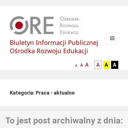
Biuletyn Informacji Publicznej
MENU
Ośrodka Rozwoju Edukacji
I
WIDGETY
większa-
kontrast
kontrast
kontras
A
A
A
A
mniejsza
normalna
A
A
czcionka
czarny
czarny
żółty
czcionka
czcionka
tekst
tekst
tekst
na
na
na
białym
zółtym
czarny
Kategoria: Praca - aktualne
tle
tle
tle
To jest post archiwalny z dnia: