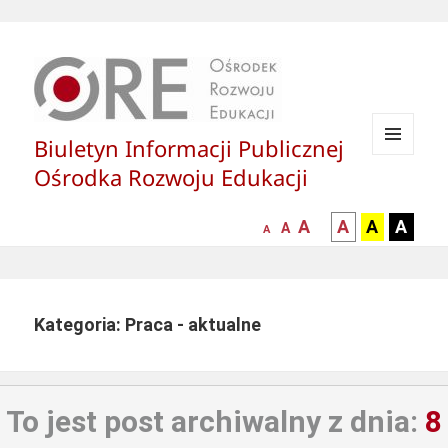
Biuletyn Informacji Publicznej
MENU
Ośrodka Rozwoju Edukacji
I
WIDGETY
większa-
kontrast
kontrast
kontras
A
A
A
A
mniejsza
normalna
A
A
czcionka
czarny
czarny
żółty
czcionka
czcionka
tekst
tekst
tekst
na
na
na
białym
zółtym
czarny
Kategoria: Praca - aktualne
tle
tle
tle
To jest post archiwalny z dnia:
8