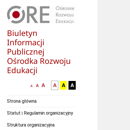
Biuletyn
Informacji
Publicznej
Ośrodka Rozwoju
Edukacji
większa-
kontrast
kontrast
kontrast
A
A
A
A
mniejsza
normalna
A
A
czcionka
czarny
czarny
żółty
czcionka
czcionka
tekst
tekst
tekst
Strona główna
na
na
na
białym
zółtym
czarnym
Statut i Regulamin organizacyjny
tle
tle
tle
Struktura organizacyjna