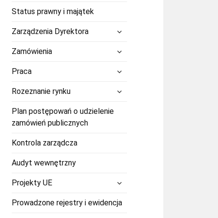
Status prawny i majątek
rozwiń
Zarządzenia Dyrektora
menu
potomne
rozwiń
Zamówienia
menu
potomne
rozwiń
Praca
menu
potomne
rozwiń
Rozeznanie rynku
menu
potomne
Plan postępowań o udzielenie
zamówień publicznych
Kontrola zarządcza
Audyt wewnętrzny
rozwiń
Projekty UE
menu
potomne
Prowadzone rejestry i ewidencja