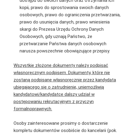
dostępu do swoich danych oraz otrzymania ich
kopii, prawo do sprostowania swoich danych
osobowych, prawo do ograniczenia przetwarzania,
prawo do usunięcia danych, prawo wniesienia
skargi do Prezesa Urzędu Ochrony Danych
Osobowych, gdy uznają Państwo, że
przetwarzanie Państwa danych osobowych
narusza powszechnie obowiązujące przepisy.
Wszystkie złożone dokumenty należy podpisać
własnoręcznym podpisem. Dokumenty, które nie
zostaną podpisane własnoręcznie przez kandydata
ubiegającego się o zatrudnienie, uniemożliwią
kandydatowi/kandydatce dalszy udział w
postępowaniu rekrutacyjnym z przyczyn
formalnoprawnych.
Osoby zainteresowane prosimy o dostarczenie
kompletu dokumentów osobiście do kancelarii (pok.