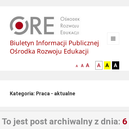
Biuletyn Informacji Publicznej
MENU
Ośrodka Rozwoju Edukacji
I
WIDGETY
większa-
kontrast
kontrast
kontras
A
A
A
A
mniejsza
normalna
A
A
czcionka
czarny
czarny
żółty
czcionka
czcionka
tekst
tekst
tekst
na
na
na
białym
zółtym
czarny
Kategoria: Praca - aktualne
tle
tle
tle
To jest post archiwalny z dnia:
6