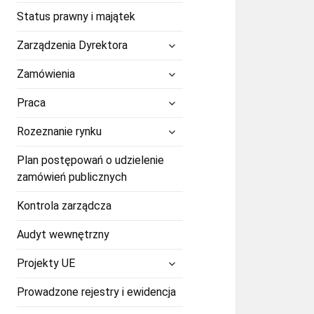
Status prawny i majątek
rozwiń
Zarządzenia Dyrektora
menu
potomne
rozwiń
Zamówienia
menu
potomne
rozwiń
Praca
menu
potomne
rozwiń
Rozeznanie rynku
menu
potomne
Plan postępowań o udzielenie
zamówień publicznych
Kontrola zarządcza
Audyt wewnętrzny
rozwiń
Projekty UE
menu
potomne
Prowadzone rejestry i ewidencja