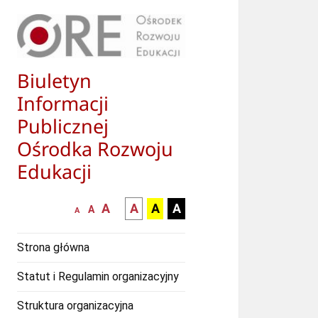
Biuletyn
Informacji
Publicznej
Ośrodka Rozwoju
Edukacji
większa-
kontrast
kontrast
kontrast
A
A
A
A
mniejsza
normalna
A
A
czcionka
czarny
czarny
żółty
czcionka
czcionka
tekst
tekst
tekst
Strona główna
na
na
na
białym
zółtym
czarnym
Statut i Regulamin organizacyjny
tle
tle
tle
Struktura organizacyjna