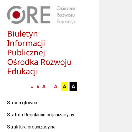
Biuletyn
Informacji
Publicznej
Ośrodka Rozwoju
Edukacji
większa-
kontrast
kontrast
kontrast
A
A
A
A
mniejsza
normalna
A
A
czcionka
czarny
czarny
żółty
czcionka
czcionka
tekst
tekst
tekst
Strona główna
na
na
na
białym
zółtym
czarnym
Statut i Regulamin organizacyjny
tle
tle
tle
Struktura organizacyjna