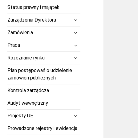
Status prawny i majątek
rozwiń
Zarządzenia Dyrektora
menu
potomne
rozwiń
Zamówienia
menu
potomne
rozwiń
Praca
menu
potomne
rozwiń
Rozeznanie rynku
menu
potomne
Plan postępowań o udzielenie
zamówień publicznych
Kontrola zarządcza
Audyt wewnętrzny
rozwiń
Projekty UE
menu
potomne
Prowadzone rejestry i ewidencja