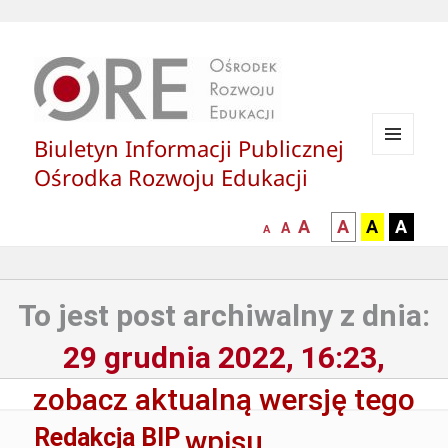
Biuletyn Informacji Publicznej
MENU
Ośrodka Rozwoju Edukacji
I
WIDGETY
większa-
kontrast
kontrast
kontras
A
A
A
A
mniejsza
normalna
A
A
czcionka
czarny
czarny
żółty
czcionka
czcionka
tekst
tekst
tekst
na
na
na
To jest post archiwalny z dnia:
białym
zółtym
czarny
tle
tle
tle
29 grudnia 2022, 16:23,
zobacz aktualną wersję tego
Redakcja BIP
wpisu