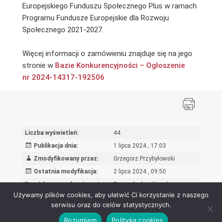
Europejskiego Funduszu Społecznego Plus w ramach
Programu Fundusze Europejskie dla Rozwoju
Społecznego 2021-2027.
Więcej informacji o zamówieniu znajduje się na jego
stronie w
Bazie Konkurencyjności –
Ogłoszenie
nr 2024-14317-192506
Liczba wyświetleń:
44
Publikacja dnia:
1 lipca 2024 , 17:03
Zmodyfikowany przez:
Grzegorz Przybyłowski
Ostatnia modyfikacja:
2 lipca 2024 , 09:50
Powód wprowadzenia zmian:
Poprawka korektorska
Używamy plików cookies, aby ułatwić Ci korzystanie z naszego
serwisu oraz do celów statystycznych.
Rozumiem
Polityka cookies
Ośrodek Rozwoju Edukacji - Biuletyn Informacji Publicznej 2026