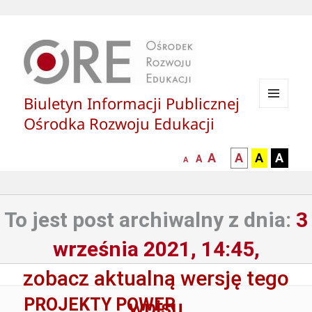
Biuletyn Informacji Publicznej
MENU
Ośrodka Rozwoju Edukacji
I
WIDGETY
większa-
kontrast
kontrast
kontras
A
A
A
A
mniejsza
normalna
A
A
czcionka
czarny
czarny
żółty
czcionka
czcionka
tekst
tekst
tekst
na
na
na
To jest post archiwalny z dnia:
3
białym
zółtym
czarny
tle
tle
tle
września 2021, 14:45,
zobacz aktualną wersję tego
PROJEKTY POWER
wpisu