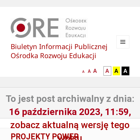
Biuletyn Informacji Publicznej
MENU
Ośrodka Rozwoju Edukacji
I
WIDGETY
większa-
kontrast
kontrast
kontras
A
A
A
A
mniejsza
normalna
A
A
czcionka
czarny
czarny
żółty
czcionka
czcionka
tekst
tekst
tekst
na
na
na
To jest post archiwalny z dnia:
białym
zółtym
czarny
tle
tle
tle
16 października 2023, 11:59,
zobacz aktualną wersję tego
PROJEKTY POWER
wpisu