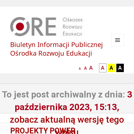
Biuletyn Informacji Publicznej
MENU
Ośrodka Rozwoju Edukacji
I
WIDGETY
większa-
kontrast
kontrast
kontras
A
A
A
A
mniejsza
normalna
A
A
czcionka
czarny
czarny
żółty
czcionka
czcionka
tekst
tekst
tekst
na
na
na
To jest post archiwalny z dnia:
3
białym
zółtym
czarny
tle
tle
tle
października 2023, 15:13,
zobacz aktualną wersję tego
PROJEKTY POWER
wpisu