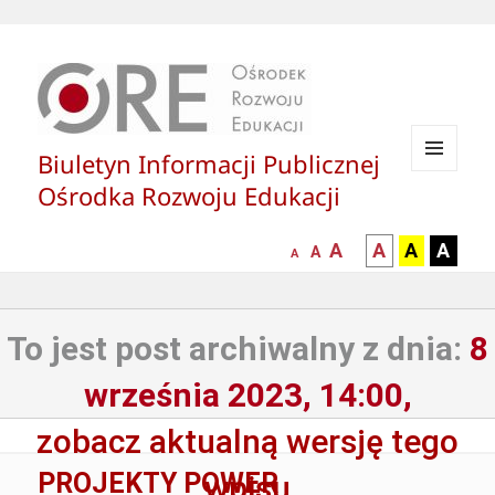
Biuletyn Informacji Publicznej
MENU
Ośrodka Rozwoju Edukacji
I
WIDGETY
większa-
kontrast
kontrast
kontras
A
A
A
A
mniejsza
normalna
A
A
czcionka
czarny
czarny
żółty
czcionka
czcionka
tekst
tekst
tekst
na
na
na
To jest post archiwalny z dnia:
8
białym
zółtym
czarny
tle
tle
tle
września 2023, 14:00,
zobacz aktualną wersję tego
PROJEKTY POWER
wpisu