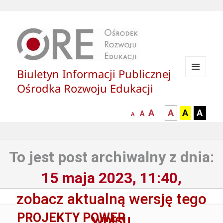
Biuletyn Informacji Publicznej
MENU
Ośrodka Rozwoju Edukacji
I
WIDGETY
większa-
kontrast
kontrast
kontras
A
A
A
A
mniejsza
normalna
A
A
czcionka
czarny
czarny
żółty
czcionka
czcionka
tekst
tekst
tekst
na
na
na
To jest post archiwalny z dnia:
białym
zółtym
czarny
tle
tle
tle
15 maja 2023, 11:40,
zobacz aktualną wersję tego
PROJEKTY POWER
wpisu