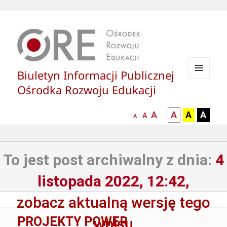
Biuletyn Informacji Publicznej
MENU
Ośrodka Rozwoju Edukacji
I
WIDGETY
większa-
kontrast
kontrast
kontras
A
A
A
A
mniejsza
normalna
A
A
czcionka
czarny
czarny
żółty
czcionka
czcionka
tekst
tekst
tekst
na
na
na
To jest post archiwalny z dnia:
4
białym
zółtym
czarny
tle
tle
tle
listopada 2022, 12:42,
zobacz aktualną wersję tego
PROJEKTY POWER
wpisu