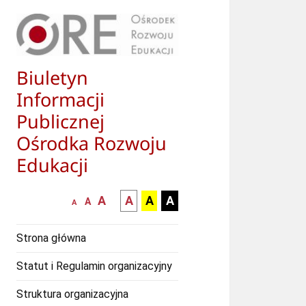
Biuletyn
Informacji
Publicznej
Ośrodka Rozwoju
Edukacji
większa-
kontrast
kontrast
kontrast
A
A
A
A
mniejsza
normalna
A
A
czcionka
czarny
czarny
żółty
czcionka
czcionka
tekst
tekst
tekst
Strona główna
na
na
na
białym
zółtym
czarnym
Statut i Regulamin organizacyjny
tle
tle
tle
Struktura organizacyjna