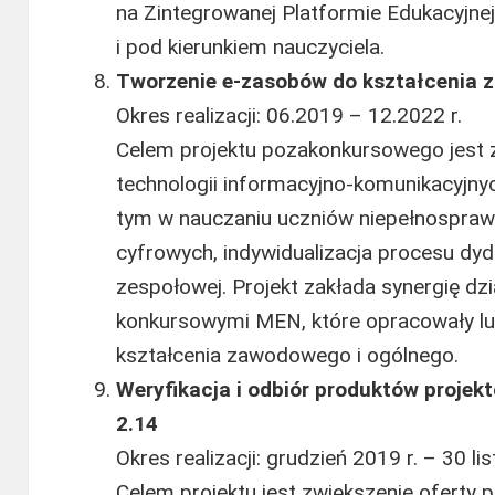
na Zintegrowanej Platformie Edukacyjnej
i pod kierunkiem nauczyciela.
Tworzenie e-zasobów do kształcenia
Okres realizacji: 06.2019 – 12.2022 r.
Celem projektu pozakonkursowego jest 
technologii informacyjno-komunikacyjn
tym w nauczaniu uczniów niepełnosprawn
cyfrowych, indywidualizacja procesu dy
zespołowej. Projekt zakłada synergię dz
konkursowymi MEN, które opracowały l
kształcenia zawodowego i ogólnego.
Weryfikacja i odbiór produktów projek
2.14
Okres realizacji: grudzień 2019 r. – 30 li
Celem projektu jest zwiększenie oferty p