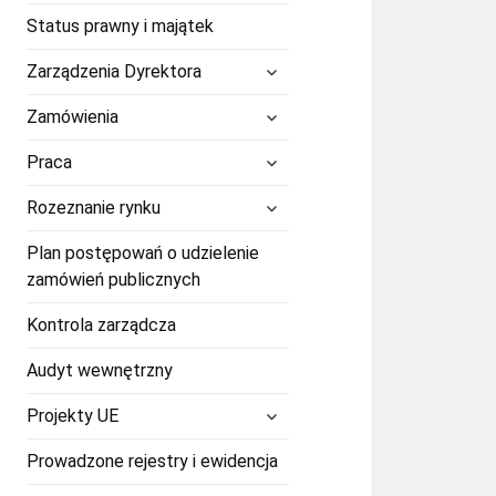
Status prawny i majątek
rozwiń
Zarządzenia Dyrektora
menu
potomne
rozwiń
Zamówienia
menu
potomne
rozwiń
Praca
menu
potomne
rozwiń
Rozeznanie rynku
menu
potomne
Plan postępowań o udzielenie
zamówień publicznych
Kontrola zarządcza
Audyt wewnętrzny
rozwiń
Projekty UE
menu
potomne
Prowadzone rejestry i ewidencja