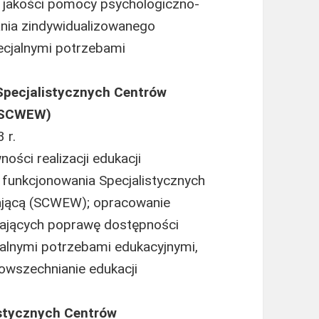
e jakości pomocy psychologiczno-
nia zindywidualizowanego
pecjalnymi potrzebami
pecjalistycznych Centrów
 (SCWEW)
 r.
ości realizacji edukacji
funkcjonowania Specjalistycznych
ającą (SCWEW); opracowanie
ających poprawę dostępności
jalnymi potrzebami edukacyjnymi,
owszechnianie edukacji
istycznych Centrów