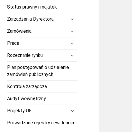
Status prawny i majątek
rozwiń
Zarządzenia Dyrektora
menu
potomne
rozwiń
Zamówienia
menu
potomne
rozwiń
Praca
menu
potomne
rozwiń
Rozeznanie rynku
menu
potomne
Plan postępowań o udzielenie
zamówień publicznych
Kontrola zarządcza
Audyt wewnętrzny
rozwiń
Projekty UE
menu
potomne
Prowadzone rejestry i ewidencja