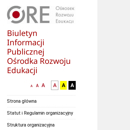
Biuletyn
Informacji
Publicznej
Ośrodka Rozwoju
Edukacji
większa-
kontrast
kontrast
kontrast
A
A
A
A
mniejsza
normalna
A
A
czcionka
czarny
czarny
żółty
czcionka
czcionka
tekst
tekst
tekst
Strona główna
na
na
na
białym
zółtym
czarnym
Statut i Regulamin organizacyjny
tle
tle
tle
Struktura organizacyjna