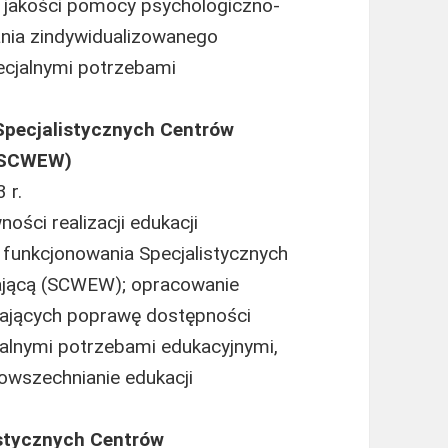
e jakości pomocy psychologiczno-
nia zindywidualizowanego
pecjalnymi potrzebami
pecjalistycznych Centrów
 (SCWEW)
 r.
ości realizacji edukacji
funkcjonowania Specjalistycznych
ającą (SCWEW); opracowanie
ających poprawę dostępności
jalnymi potrzebami edukacyjnymi,
owszechnianie edukacji
istycznych Centrów