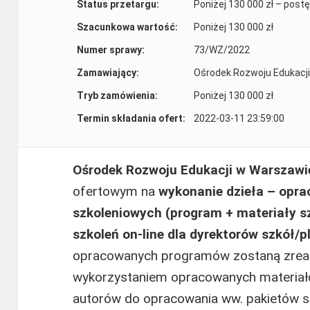
Status przetargu:
Poniżej 130 000 zł – post
Szacunkowa wartość:
Poniżej 130 000 zł
Numer sprawy:
73/WZ/2022
Zamawiający:
Ośrodek Rozwoju Edukacji
Tryb zamówienia:
Poniżej 130 000 zł
Termin składania ofert:
2022-03-11 23:59:00
Ośrodek Rozwoju Edukacji w Warszawie
ofertowym na
wykonanie dzieła – opra
szkoleniowych (program + materiały s
szkoleń on-line dla dyrektorów szkół/
opracowanych programów zostaną zreali
wykorzystaniem opracowanych materiał
autorów do opracowania ww. pakietó