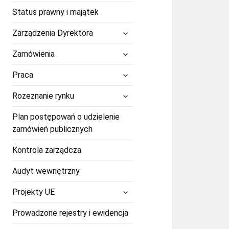
Status prawny i majątek
rozwiń
Zarządzenia Dyrektora
menu
potomne
rozwiń
Zamówienia
menu
potomne
rozwiń
Praca
menu
potomne
rozwiń
Rozeznanie rynku
menu
potomne
Plan postępowań o udzielenie
zamówień publicznych
Kontrola zarządcza
Audyt wewnętrzny
rozwiń
Projekty UE
menu
potomne
Prowadzone rejestry i ewidencja