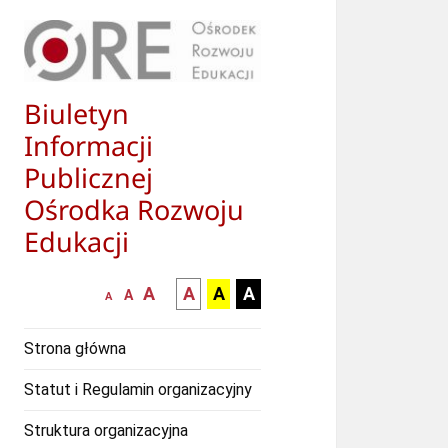
Biuletyn
Informacji
Publicznej
Ośrodka Rozwoju
Edukacji
większa-
kontrast
kontrast
kontrast
A
A
A
A
mniejsza
normalna
A
A
czcionka
czarny
czarny
żółty
czcionka
czcionka
tekst
tekst
tekst
Strona główna
na
na
na
białym
zółtym
czarnym
Statut i Regulamin organizacyjny
tle
tle
tle
Struktura organizacyjna