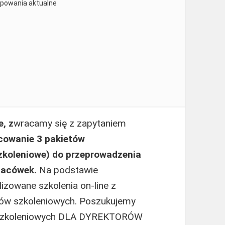
ępowania aktualne
, z
wracamy się z zapytaniem
cowanie 3 pakietów
zkoleniowe) do przeprowadzenia
placówek.
Na podstawie
zowane szkolenia on-line z
ów szkoleniowych. Poszukujemy
w szkoleniowych DLA DYREKTORÓW