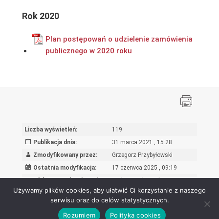
Rok 2020
Plan postępowań o udzielenie zamówienia
publicznego w 2020 roku
Liczba wyświetleń:
119
Publikacja dnia:
31 marca 2021 , 15:28
Zmodyfikowany przez:
Grzegorz Przybyłowski
Ostatnia modyfikacja:
17 czerwca 2025 , 09:19
Powód wprowadzenia zmian:
Dodanie załącznika
Używamy plików cookies, aby ułatwić Ci korzystanie z naszego
serwisu oraz do celów statystycznych.
Rozumiem
Polityka cookies
Ośrodek Rozwoju Edukacji - Biuletyn Informacji Publicznej 2026