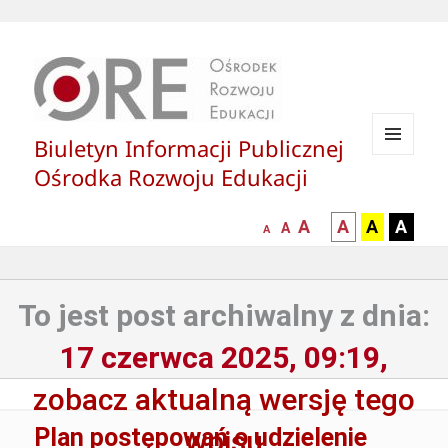
Biuletyn Informacji Publicznej
MENU
Ośrodka Rozwoju Edukacji
I
WIDGETY
większa-
kontrast
kontrast
kontras
A
A
A
A
mniejsza
normalna
A
A
czcionka
czarny
czarny
żółty
czcionka
czcionka
tekst
tekst
tekst
na
na
na
To jest post archiwalny z dnia:
białym
zółtym
czarny
tle
tle
tle
17 czerwca 2025, 09:19,
zobacz aktualną wersję tego
Plan postępowań o udzielenie
wpisu