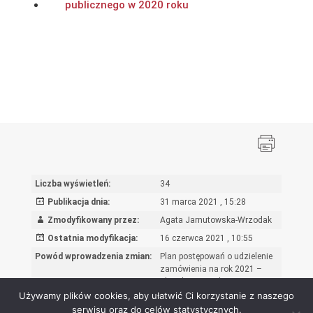
publicznego w 2020 roku
Liczba wyświetleń:
34
Publikacja dnia:
31 marca 2021 , 15:28
Zmodyfikowany przez:
Agata Jarnutowska-Wrzodak
Ostatnia modyfikacja:
16 czerwca 2021 , 10:55
Powód wprowadzenia zmian:
Plan postępowań o udzielenie
zamówienia na rok 2021 –
aktualizacja z dnia 16.06.2021
Używamy plików cookies, aby ułatwić Ci korzystanie z naszego
serwisu oraz do celów statystycznych.