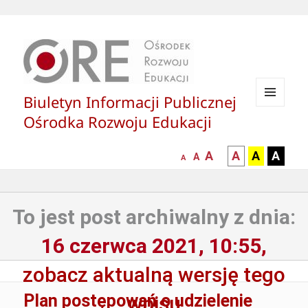
Biuletyn Informacji Publicznej
MENU
Ośrodka Rozwoju Edukacji
I
WIDGETY
większa-
kontrast
kontrast
kontras
A
A
A
A
mniejsza
normalna
A
A
czcionka
czarny
czarny
żółty
czcionka
czcionka
tekst
tekst
tekst
na
na
na
To jest post archiwalny z dnia:
białym
zółtym
czarny
tle
tle
tle
16 czerwca 2021, 10:55,
zobacz aktualną wersję tego
Plan postępowań o udzielenie
wpisu