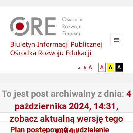
Biuletyn Informacji Publicznej
MENU
Ośrodka Rozwoju Edukacji
I
WIDGETY
większa-
kontrast
kontrast
kontras
A
A
A
A
mniejsza
normalna
A
A
czcionka
czarny
czarny
żółty
czcionka
czcionka
tekst
tekst
tekst
na
na
na
To jest post archiwalny z dnia:
4
białym
zółtym
czarny
tle
tle
tle
października 2024, 14:31,
zobacz aktualną wersję tego
Plan postępowań o udzielenie
wpisu