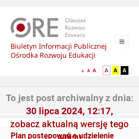
Biuletyn Informacji Publicznej
MENU
Ośrodka Rozwoju Edukacji
I
WIDGETY
większa-
kontrast
kontrast
kontras
A
A
A
A
mniejsza
normalna
A
A
czcionka
czarny
czarny
żółty
czcionka
czcionka
tekst
tekst
tekst
na
na
na
To jest post archiwalny z dnia:
białym
zółtym
czarny
tle
tle
tle
30 lipca 2024, 12:17,
zobacz aktualną wersję tego
Plan postępowań o udzielenie
wpisu