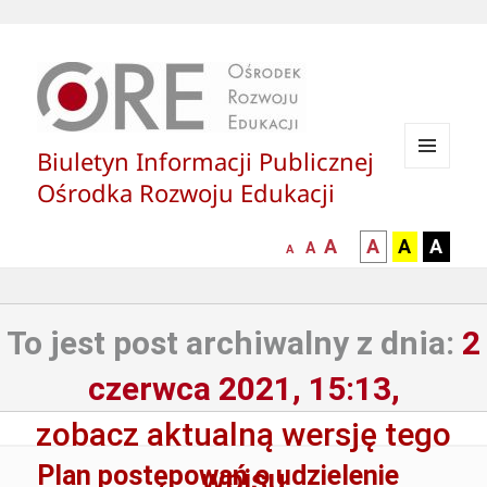
Biuletyn Informacji Publicznej
MENU
Ośrodka Rozwoju Edukacji
I
WIDGETY
większa-
kontrast
kontrast
kontras
A
A
A
A
mniejsza
normalna
A
A
czcionka
czarny
czarny
żółty
czcionka
czcionka
tekst
tekst
tekst
na
na
na
To jest post archiwalny z dnia:
2
białym
zółtym
czarny
tle
tle
tle
czerwca 2021, 15:13,
zobacz aktualną wersję tego
Plan postępowań o udzielenie
wpisu