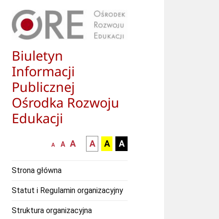
Biuletyn
Informacji
Publicznej
Ośrodka Rozwoju
Edukacji
większa-
kontrast
kontrast
kontrast
A
A
A
A
mniejsza
normalna
A
A
czcionka
czarny
czarny
żółty
czcionka
czcionka
tekst
tekst
tekst
Strona główna
na
na
na
białym
zółtym
czarnym
Statut i Regulamin organizacyjny
tle
tle
tle
Struktura organizacyjna