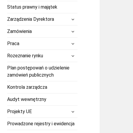
Status prawny i majątek
rozwiń
Zarządzenia Dyrektora
menu
potomne
rozwiń
Zamówienia
menu
potomne
rozwiń
Praca
menu
potomne
rozwiń
Rozeznanie rynku
menu
potomne
Plan postępowań o udzielenie
zamówień publicznych
Kontrola zarządcza
Audyt wewnętrzny
rozwiń
Projekty UE
menu
potomne
Prowadzone rejestry i ewidencja