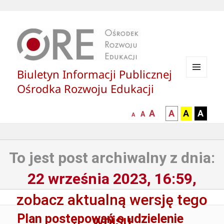
Biuletyn Informacji Publicznej
MENU
Ośrodka Rozwoju Edukacji
I
WIDGETY
większa-
kontrast
kontrast
kontras
A
A
A
A
mniejsza
normalna
A
A
czcionka
czarny
czarny
żółty
czcionka
czcionka
tekst
tekst
tekst
na
na
na
To jest post archiwalny z dnia:
białym
zółtym
czarny
tle
tle
tle
22 września 2023, 16:59,
zobacz aktualną wersję tego
Plan postępowań o udzielenie
wpisu