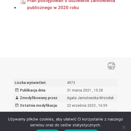
Plan postępowań o udzielenie zamówienia
publicznego w 2020 roku
Liczba wyświetleń:
4973
Publikacja dnia:
31 marca 2021 , 15:28
Zmodyfikowany przez:
Agata Jarnutowska-Wrzodak
Ostatnia modyfikacja:
22 września 2023 , 16:59
Powód wprowadzenia zmian:
Aktualizacja
Używamy plików cookies, aby ułatwić Ci korzystanie z naszego
serwisu oraz do celów statystycznych.