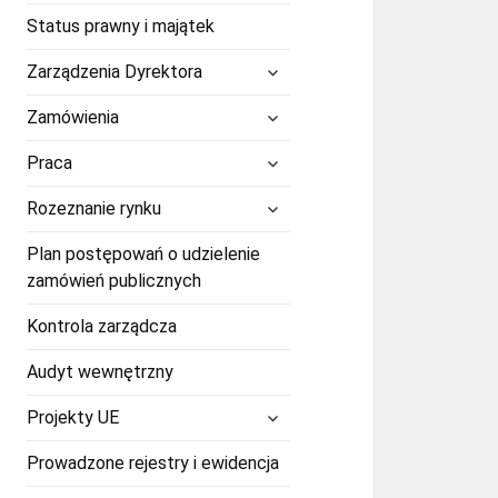
Status prawny i majątek
rozwiń
Zarządzenia Dyrektora
menu
potomne
rozwiń
Zamówienia
menu
potomne
rozwiń
Praca
menu
potomne
rozwiń
Rozeznanie rynku
menu
potomne
Plan postępowań o udzielenie
zamówień publicznych
Kontrola zarządcza
Audyt wewnętrzny
rozwiń
Projekty UE
menu
potomne
Prowadzone rejestry i ewidencja