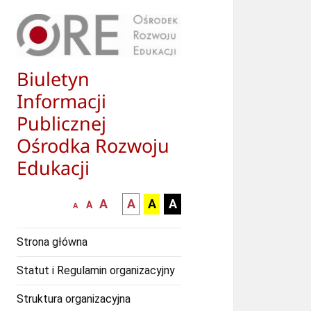
Biuletyn
Informacji
Publicznej
Ośrodka Rozwoju
Edukacji
większa-
kontrast
kontrast
kontrast
A
A
A
A
mniejsza
normalna
A
A
czcionka
czarny
czarny
żółty
czcionka
czcionka
tekst
tekst
tekst
Strona główna
na
na
na
białym
zółtym
czarnym
Statut i Regulamin organizacyjny
tle
tle
tle
Struktura organizacyjna