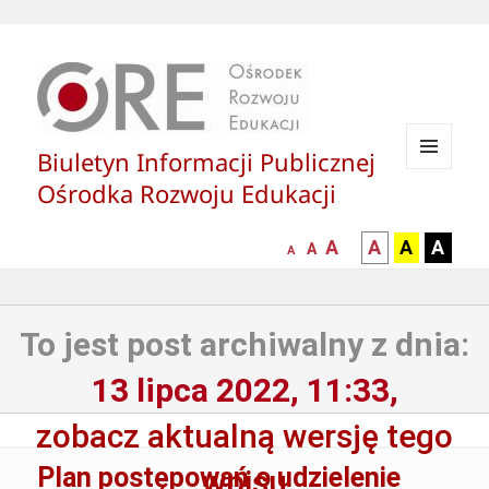
Biuletyn Informacji Publicznej
MENU
Ośrodka Rozwoju Edukacji
I
WIDGETY
większa-
kontrast
kontrast
kontras
A
A
A
A
mniejsza
normalna
A
A
czcionka
czarny
czarny
żółty
czcionka
czcionka
tekst
tekst
tekst
na
na
na
To jest post archiwalny z dnia:
białym
zółtym
czarny
tle
tle
tle
13 lipca 2022, 11:33,
zobacz aktualną wersję tego
Plan postępowań o udzielenie
wpisu