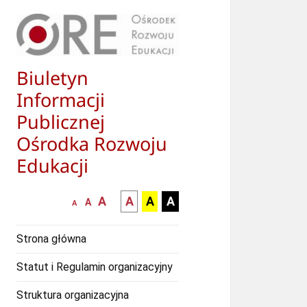
Biuletyn
Informacji
Publicznej
Ośrodka Rozwoju
Edukacji
większa-
kontrast
kontrast
kontrast
A
A
A
A
mniejsza
normalna
A
A
czcionka
czarny
czarny
żółty
czcionka
czcionka
tekst
tekst
tekst
Strona główna
na
na
na
białym
zółtym
czarnym
Statut i Regulamin organizacyjny
tle
tle
tle
Struktura organizacyjna