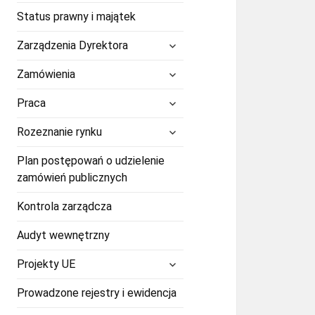
Status prawny i majątek
rozwiń
Zarządzenia Dyrektora
menu
potomne
rozwiń
Zamówienia
menu
potomne
rozwiń
Praca
menu
potomne
rozwiń
Rozeznanie rynku
menu
potomne
Plan postępowań o udzielenie
zamówień publicznych
Kontrola zarządcza
Audyt wewnętrzny
rozwiń
Projekty UE
menu
potomne
Prowadzone rejestry i ewidencja