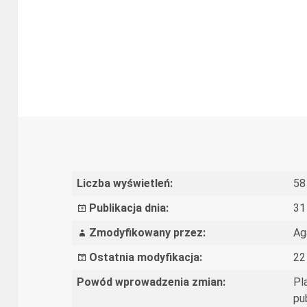
Liczba wyświetleń:
58
Publikacja dnia:
31
Zmodyfikowany przez:
Ag
Ostatnia modyfikacja:
22
Powód wprowadzenia zmian:
Pl
pu