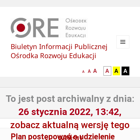
Biuletyn Informacji Publicznej
MENU
Ośrodka Rozwoju Edukacji
I
WIDGETY
większa-
kontrast
kontrast
kontras
A
A
A
A
mniejsza
normalna
A
A
czcionka
czarny
czarny
żółty
czcionka
czcionka
tekst
tekst
tekst
na
na
na
To jest post archiwalny z dnia:
białym
zółtym
czarny
tle
tle
tle
26 stycznia 2022, 13:42,
zobacz aktualną wersję tego
Plan postępowań o udzielenie
wpisu