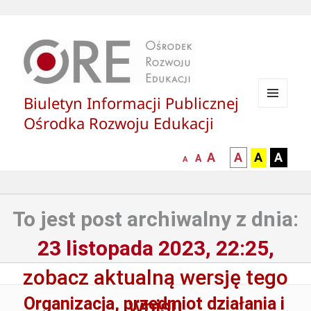
Biuletyn Informacji Publicznej
MENU
Ośrodka Rozwoju Edukacji
I
WIDGETY
większa-
kontrast
kontrast
kontras
A
A
A
A
mniejsza
normalna
A
A
czcionka
czarny
czarny
żółty
czcionka
czcionka
tekst
tekst
tekst
na
na
na
To jest post archiwalny z dnia:
białym
zółtym
czarny
tle
tle
tle
23 listopada 2023, 22:25,
zobacz aktualną wersję tego
Organizacja, przedmiot działania i
wpisu