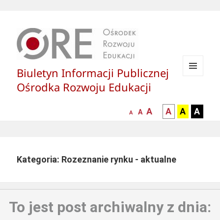
Biuletyn Informacji Publicznej
MENU
Ośrodka Rozwoju Edukacji
I
WIDGETY
większa-
kontrast
kontrast
kontras
A
A
A
A
mniejsza
normalna
A
A
czcionka
czarny
czarny
żółty
czcionka
czcionka
tekst
tekst
tekst
na
na
na
białym
zółtym
czarny
Kategoria: Rozeznanie rynku - aktualne
tle
tle
tle
To jest post archiwalny z dnia: