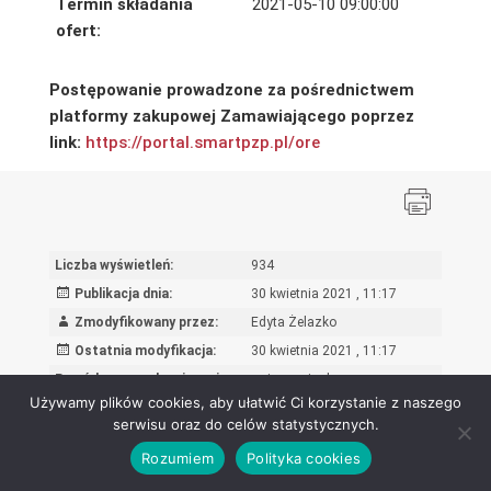
Termin składania
2021-05-10 09:00:00
ofert:
Postępowanie prowadzone za pośrednictwem
platformy zakupowej Zamawiającego poprzez
link:
https://portal.smartpzp.pl/ore
Liczba wyświetleń:
934
Publikacja dnia:
30 kwietnia 2021 , 11:17
Zmodyfikowany przez:
Edyta Żelazko
Ostatnia modyfikacja:
30 kwietnia 2021 , 11:17
Powód wprowadzenia zmian:
wpis oryginalny
Używamy plików cookies, aby ułatwić Ci korzystanie z naszego
serwisu oraz do celów statystycznych.
Rozumiem
Polityka cookies
Ośrodek Rozwoju Edukacji - Biuletyn Informacji Publicznej 2026