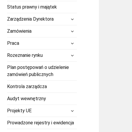
Status prawny i majątek
rozwiń
Zarządzenia Dyrektora
menu
potomne
rozwiń
Zamówienia
menu
potomne
rozwiń
Praca
menu
potomne
rozwiń
Rozeznanie rynku
menu
potomne
Plan postępowań o udzielenie
zamówień publicznych
Kontrola zarządcza
Audyt wewnętrzny
rozwiń
Projekty UE
menu
potomne
Prowadzone rejestry i ewidencja