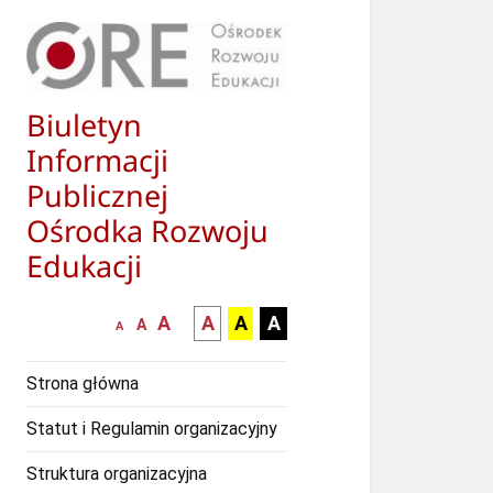
Biuletyn
Informacji
Publicznej
Ośrodka Rozwoju
Edukacji
większa-
kontrast
kontrast
kontrast
A
A
A
A
mniejsza
normalna
A
A
czcionka
czarny
czarny
żółty
czcionka
czcionka
tekst
tekst
tekst
Strona główna
na
na
na
białym
zółtym
czarnym
Statut i Regulamin organizacyjny
tle
tle
tle
Struktura organizacyjna