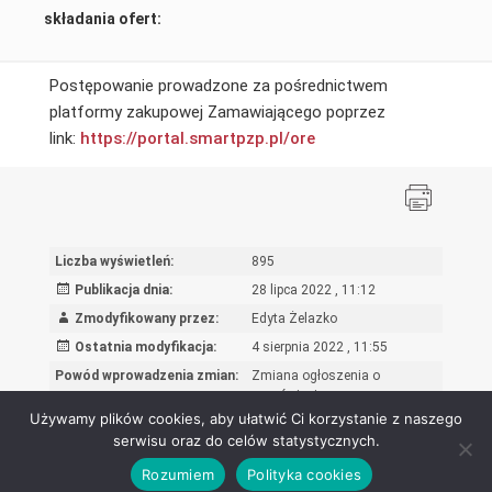
składania ofert:
Postępowanie prowadzone za pośrednictwem
platformy zakupowej Zamawiającego poprzez
link:
https://portal.smartpzp.
pl/ore
Liczba wyświetleń:
895
Publikacja dnia:
28 lipca 2022 , 11:12
Zmodyfikowany przez:
Edyta Żelazko
Ostatnia modyfikacja:
4 sierpnia 2022 , 11:55
Powód wprowadzenia zmian:
Zmiana ogłoszenia o
zamówieniu
Używamy plików cookies, aby ułatwić Ci korzystanie z naszego
serwisu oraz do celów statystycznych.
Rozumiem
Polityka cookies
Ośrodek Rozwoju Edukacji - Biuletyn Informacji Publicznej 2026