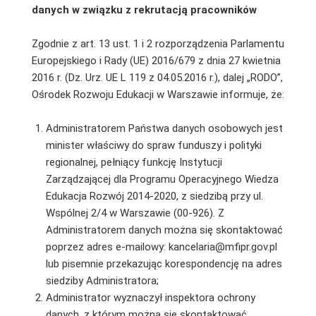
danych w związku z rekrutacją pracowników
Zgodnie z art. 13 ust. 1 i 2 rozporządzenia Parlamentu
Europejskiego i Rady (UE) 2016/679 z dnia 27 kwietnia
2016 r. (Dz. Urz. UE L 119 z 04.05.2016 r.), dalej „RODO”,
Ośrodek Rozwoju Edukacji w Warszawie informuje, że:
Administratorem Państwa danych osobowych jest
minister właściwy do spraw funduszy i polityki
regionalnej, pełniący funkcję Instytucji
Zarządzającej dla Programu Operacyjnego Wiedza
Edukacja Rozwój 2014-2020, z siedzibą przy ul.
Wspólnej 2/4 w Warszawie (00-926). Z
Administratorem danych można się skontaktować
poprzez adres e-mailowy: kancelaria@mfipr.gov.pl
lub pisemnie przekazując korespondencję na adres
siedziby Administratora;
Administrator wyznaczył inspektora ochrony
danych, z którym można się skontaktować