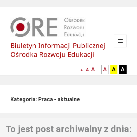
Biuletyn Informacji Publicznej
MENU
Ośrodka Rozwoju Edukacji
I
WIDGETY
większa-
kontrast
kontrast
kontras
A
A
A
A
mniejsza
normalna
A
A
czcionka
czarny
czarny
żółty
czcionka
czcionka
tekst
tekst
tekst
na
na
na
białym
zółtym
czarny
Kategoria: Praca - aktualne
tle
tle
tle
To jest post archiwalny z dnia: