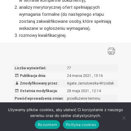
w terminie kompletne dokumenty),
analizy merytorycznej ofert spełniających
wymagania formalne (do następnego etapu
zostaną zakwalifikowane osoby, które spełniają
wskazane w ogłoszeniu wymagania),
rozmowy kwalifikacyjnej.
Liczba wyświetleń:
77
Publikacja dnia:
24 marca 2021 , 15:16
Zmodyfikowany przez:
Agata Jarnutowska-Wrzodak
Ostatnia modyfikacja:
28 maja 2021 , 12:14
Powód wprowadzenia zmian:
przedłużenie terminu
składania ofert
Używamy plików cookies, aby ułatwić Ci korzystanie z naszego
serwisu oraz do celów statystycznych.
Rozumiem
Polityka cookies
Ośrodek Rozwoju Edukacji - Biuletyn Informacji Publicznej 2026