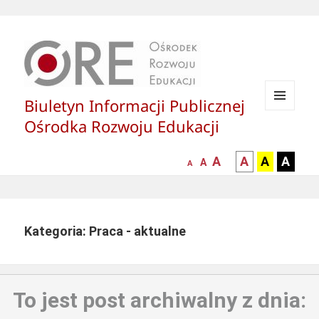
Biuletyn Informacji Publicznej
MENU
Ośrodka Rozwoju Edukacji
I
WIDGETY
większa-
kontrast
kontrast
kontras
A
A
A
A
mniejsza
normalna
A
A
czcionka
czarny
czarny
żółty
czcionka
czcionka
tekst
tekst
tekst
na
na
na
białym
zółtym
czarny
Kategoria: Praca - aktualne
tle
tle
tle
To jest post archiwalny z dnia: