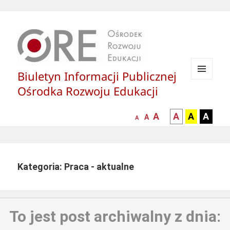
Biuletyn Informacji Publicznej
MENU
Ośrodka Rozwoju Edukacji
I
WIDGETY
większa-
kontrast
kontrast
kontras
A
A
A
A
mniejsza
normalna
A
A
czcionka
czarny
czarny
żółty
czcionka
czcionka
tekst
tekst
tekst
na
na
na
białym
zółtym
czarny
Kategoria: Praca - aktualne
tle
tle
tle
To jest post archiwalny z dnia: