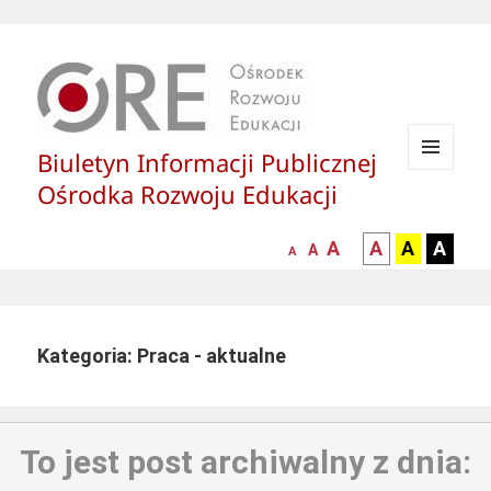
Biuletyn Informacji Publicznej
MENU
Ośrodka Rozwoju Edukacji
I
WIDGETY
większa-
kontrast
kontrast
kontras
A
A
A
A
mniejsza
normalna
A
A
czcionka
czarny
czarny
żółty
czcionka
czcionka
tekst
tekst
tekst
na
na
na
białym
zółtym
czarny
Kategoria: Praca - aktualne
tle
tle
tle
To jest post archiwalny z dnia: