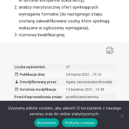
w terminie kompletne dokumenty),
analizy merytorycznej ofert spełniających
wymagania formalne (do następnego etapu
zostaną zakwalifikowane osoby, które spełniają
wskazane w ogłoszeniu wymagania),
rozmowy kwalifikacyjnej.
Liczba wyświetleń:
37
Publikacja dnia:
24 marca 2021 , 15:16
Zmodyfikowany przez:
Agata Jarnutowska-Wrzodak
Ostatnia modyfikacja:
13 kwietnia 2021 , 10:38
Powód wprowadzenia zmian:
przedłużenie terminu
składania ofert
Używamy plików cookies, aby ułatwić Ci korzystanie z naszego
serwisu oraz do celów statystycznych.
Rozumiem
Polityka cookies
Ośrodek Rozwoju Edukacji - Biuletyn Informacji Publicznej 2026