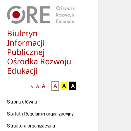
Biuletyn
Informacji
Publicznej
Ośrodka Rozwoju
Edukacji
większa-
kontrast
kontrast
kontrast
A
A
A
A
mniejsza
normalna
A
A
czcionka
czarny
czarny
żółty
czcionka
czcionka
tekst
tekst
tekst
Strona główna
na
na
na
białym
zółtym
czarnym
Statut i Regulamin organizacyjny
tle
tle
tle
Struktura organizacyjna