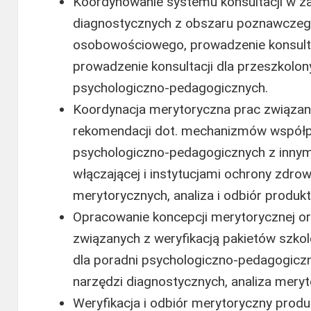
Koordynowanie systemu konsultacji w za
diagnostycznych z obszaru poznawczeg
osobowościowego, prowadzenie konsultac
prowadzenie konsultacji dla przeszkolo
psychologiczno-pedagogicznych.
Koordynacja merytoryczna prac związa
rekomendacji dot. mechanizmów współpr
psychologiczno-pedagogicznych z innymi
włączającej i instytucjami ochrony zdro
merytorycznych, analiza i odbiór produk
Opracowanie koncepcji merytorycznej or
związanych z weryfikacją pakietów szko
dla poradni psychologiczno-pedagogicz
narzędzi diagnostycznych, analiza meryt
Weryfikacja i odbiór merytoryczny produ