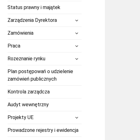
Status prawny i majątek
rozwiń
Zarządzenia Dyrektora
menu
potomne
rozwiń
Zamówienia
menu
potomne
rozwiń
Praca
menu
potomne
rozwiń
Rozeznanie rynku
menu
potomne
Plan postępowań o udzielenie
zamówień publicznych
Kontrola zarządcza
Audyt wewnętrzny
rozwiń
Projekty UE
menu
potomne
Prowadzone rejestry i ewidencja