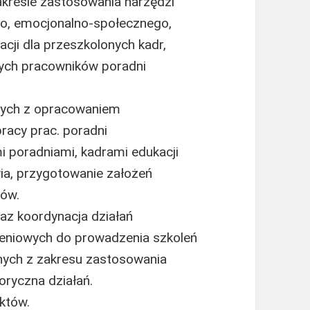
kresie zastosowania narzędzi
o, emocjonalno-społecznego,
ji dla przeszkolonych kadr,
nych pracowników poradni
nych z opracowaniem
acy prac. poradni
 poradniami, kadrami edukacji
wia, przygotowanie założeń
tów.
az koordynacja działań
leniowych do prowadzenia szkoleń
nych z zakresu zastosowania
oryczna działań.
któw.