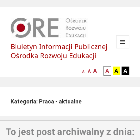
Biuletyn Informacji Publicznej
MENU
Ośrodka Rozwoju Edukacji
I
WIDGETY
większa-
kontrast
kontrast
kontras
A
A
A
A
mniejsza
normalna
A
A
czcionka
czarny
czarny
żółty
czcionka
czcionka
tekst
tekst
tekst
na
na
na
białym
zółtym
czarny
Kategoria: Praca - aktualne
tle
tle
tle
To jest post archiwalny z dnia: