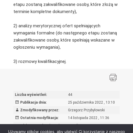
etapu zostaną zakwalifikowane osoby, które złożą w
terminie kompletne dokumenty),
2) analizy merytorycznej ofert spełniających
wymagania formalne (do następnego etapu zostaną
zakwalifikowane osoby, które spełniają wskazane w
ogłoszeniu wymagania),
3) rozmowy kwalifikacyjnej.
Liczba wyświetleń:
44
Publikacja dnia:
25 października 2022 , 13:10
Zmodyfikowany przez:
Grzegorz Przybyłowski
Ostatnia modyfikacja:
14 listopada 2022 , 11:36
Powód wprowadzenia zmian:
Przedłużenie terminu
Używamy plików cookies, aby ułatwić Ci korzystanie z naszego