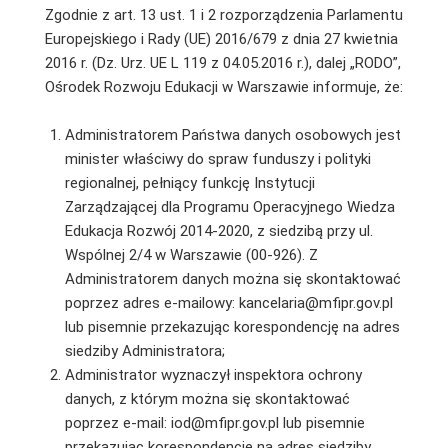
Zgodnie z art. 13 ust. 1 i 2 rozporządzenia Parlamentu
Europejskiego i Rady (UE) 2016/679 z dnia 27 kwietnia
2016 r. (Dz. Urz. UE L 119 z 04.05.2016 r.), dalej „RODO”,
Ośrodek Rozwoju Edukacji w Warszawie informuje, że:
Administratorem Państwa danych osobowych jest
minister właściwy do spraw funduszy i polityki
regionalnej, pełniący funkcję Instytucji
Zarządzającej dla Programu Operacyjnego Wiedza
Edukacja Rozwój 2014-2020, z siedzibą przy ul.
Wspólnej 2/4 w Warszawie (00-926). Z
Administratorem danych można się skontaktować
poprzez adres e-mailowy: kancelaria@mfipr.gov.pl
lub pisemnie przekazując korespondencję na adres
siedziby Administratora;
Administrator wyznaczył inspektora ochrony
danych, z którym można się skontaktować
poprzez e-mail: iod@mfipr.gov.pl lub pisemnie
przekazując korespondencję na adres siedziby