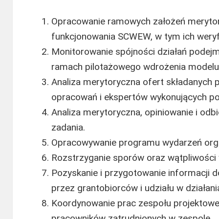
Opracowanie ramowych założeń merytor
funkcjonowania SCWEW, w tym ich weryfik
Monitorowanie spójności działań pode
ramach pilotażowego wdrożenia model
Analiza merytoryczna ofert składanych
opracowań i ekspertów wykonujących po
Analiza merytoryczna, opiniowanie i od
zadania.
Opracowywanie programu wydarzeń orga
Rozstrzyganie sporów oraz wątpliwości
Pozyskanie i przygotowanie informacji dot
przez grantobiorców i udziału w działa
Koordynowanie prac zespołu projektowe
pracowników zatrudnionych w zespole.