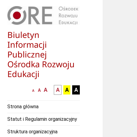
Biuletyn
Informacji
Publicznej
Ośrodka Rozwoju
Edukacji
większa-
kontrast
kontrast
kontrast
A
A
A
A
mniejsza
normalna
A
A
czcionka
czarny
czarny
żółty
czcionka
czcionka
tekst
tekst
tekst
Strona główna
na
na
na
białym
zółtym
czarnym
Statut i Regulamin organizacyjny
tle
tle
tle
Struktura organizacyjna