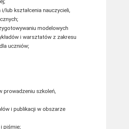
ej;
/lub kształcenia nauczycieli,
cznych;
przygotowywaniu modelowych
ykładów i warsztatów z zakresu
la uczniów;
 w prowadzeniu szkoleń,
ów i publikacji w obszarze
i piśmie;