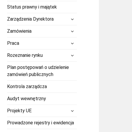
Status prawny i majątek
rozwiń
Zarządzenia Dyrektora
menu
potomne
rozwiń
Zamówienia
menu
potomne
rozwiń
Praca
menu
potomne
rozwiń
Rozeznanie rynku
menu
potomne
Plan postępowań o udzielenie
zamówień publicznych
Kontrola zarządcza
Audyt wewnętrzny
rozwiń
Projekty UE
menu
potomne
Prowadzone rejestry i ewidencja