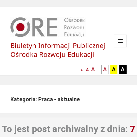
Biuletyn Informacji Publicznej
MENU
Ośrodka Rozwoju Edukacji
I
WIDGETY
większa-
kontrast
kontrast
kontras
A
A
A
A
mniejsza
normalna
A
A
czcionka
czarny
czarny
żółty
czcionka
czcionka
tekst
tekst
tekst
na
na
na
białym
zółtym
czarny
Kategoria: Praca - aktualne
tle
tle
tle
To jest post archiwalny z dnia:
7