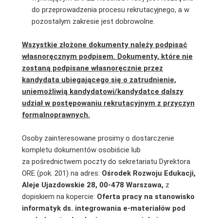
do przeprowadzenia procesu rekrutacyjnego, a w
pozostałym zakresie jest dobrowolne.
Wszystkie złożone dokumenty należy podpisać
własnoręcznym podpisem. Dokumenty, które nie
zostaną podpisane własnoręcznie przez
kandydata ubiegającego się o zatrudnienie,
uniemożliwią kandydatowi/kandydatce dalszy
udział w postępowaniu rekrutacyjnym z przyczyn
formalnoprawnych.
Osoby zainteresowane prosimy o dostarczenie
kompletu dokumentów osobiście lub
za pośrednictwem poczty do sekretariatu Dyrektora
ORE (pok. 201) na adres:
Ośrodek Rozwoju Edukacji,
Aleje Ujazdowskie 28, 00-478 Warszawa,
z
dopiskiem na kopercie:
Oferta pracy na stanowisko
informatyk ds. integrowania e-materiałów pod