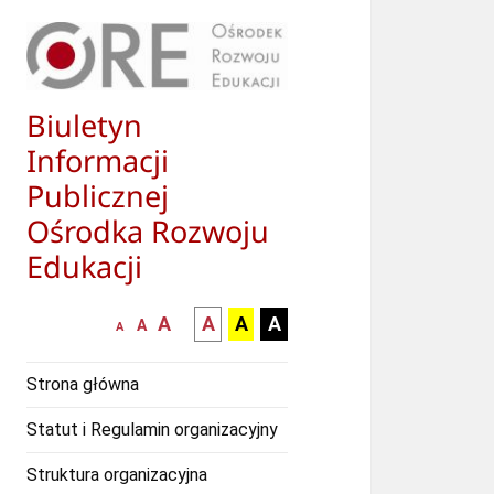
Biuletyn
Informacji
Publicznej
Ośrodka Rozwoju
Edukacji
większa-
kontrast
kontrast
kontrast
A
A
A
A
mniejsza
normalna
A
A
czcionka
czarny
czarny
żółty
czcionka
czcionka
tekst
tekst
tekst
Strona główna
na
na
na
białym
zółtym
czarnym
Statut i Regulamin organizacyjny
tle
tle
tle
Struktura organizacyjna