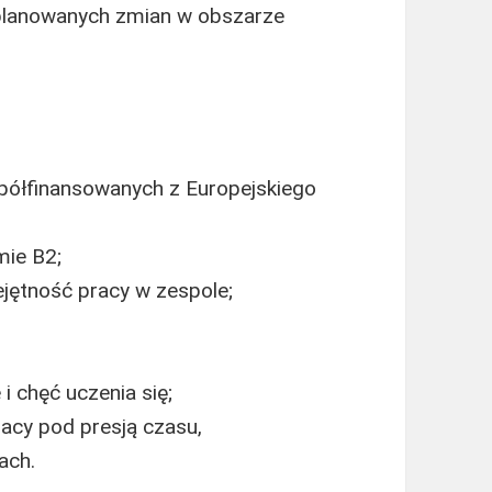
planowanych zmian w obszarze
spółfinansowanych z Europejskiego
mie B2;
jętność pracy w zespole;
 chęć uczenia się;
racy pod presją czasu,
ach.