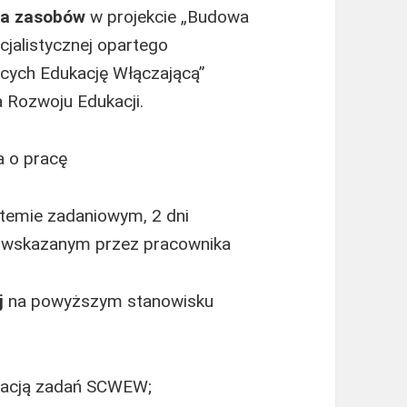
nia zasobów
w projekcie „Budowa
alistycznej opartego
ących Edukację Włączającą”
 Rozwoju Edukacji.
a o pracę
stemie zadaniowym, 2 dni
cu wskazanym przez pracownika
j
na powyższym stanowisku
izacją zadań SCWEW;