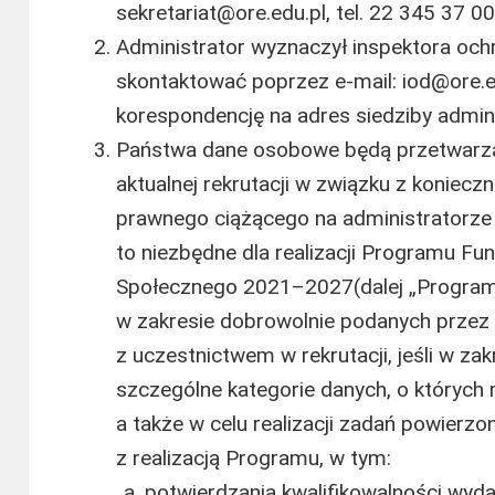
sekretariat@ore.edu.pl, tel. 22 345 37 00
Administrator wyznaczył inspektora och
skontaktować poprzez e-mail: iod@ore.ed
korespondencję na adres siedziby admin
Państwa dane osobowe będą przetwarza
aktualnej rekrutacji w związku z koniec
prawnego ciążącego na administratorze w
to niezbędne dla realizacji Programu Fu
Społecznego 2021–2027(dalej „Program”
w zakresie dobrowolnie podanych przez
z uczestnictwem w rekrutacji, jeśli w za
szczególne kategorie danych, o których 
a także w celu realizacji zadań powierz
z realizacją Programu, w tym:
potwierdzania kwalifikowalności wyd