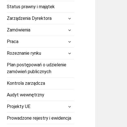
Status prawny i majątek
rozwiń
Zarządzenia Dyrektora
menu
potomne
rozwiń
Zamówienia
menu
potomne
rozwiń
Praca
menu
potomne
rozwiń
Rozeznanie rynku
menu
potomne
Plan postępowań o udzielenie
zamówień publicznych
Kontrola zarządcza
Audyt wewnętrzny
rozwiń
Projekty UE
menu
potomne
Prowadzone rejestry i ewidencja