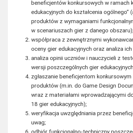
beneficjentów konkursowych w ramach k
edukacyjnych do kształcenia ogólnego” 
produktów z wymaganiami funkcjonalnym
w scenariuszach gier z danego obszaru)
współpraca z zewnętrznymi wykonawcam
oceny gier edukacyjnych oraz analiza ic
analiza opinii uczniów i nauczycieli z te
wersji poszczególnych gier edukacyjnych
zgłaszanie beneficjentom konkursowym
produktów (m.in. do Game Design Documen
wraz z materiałami wprowadzającymi do 
18 gier edukacyjnych);
weryfikacja uwzględniania przez benefi
uwag;
odbiór funkcjonalno-techniczny poszcz