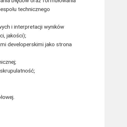
ania błędów oraz formułowania
zespołu technicznego
ych i interpretacji wyników
, jakości);
mi developerskimi jako strona
icznej;
 skrupulatność;
łowej.