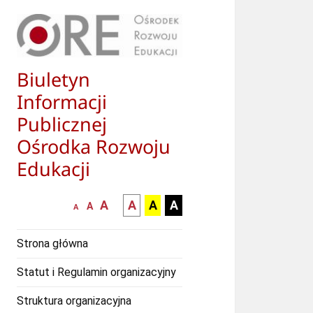
Biuletyn
Informacji
Publicznej
Ośrodka Rozwoju
Edukacji
większa-
kontrast
kontrast
kontrast
A
A
A
A
mniejsza
normalna
A
A
czcionka
czarny
czarny
żółty
czcionka
czcionka
tekst
tekst
tekst
Strona główna
na
na
na
białym
zółtym
czarnym
Statut i Regulamin organizacyjny
tle
tle
tle
Struktura organizacyjna