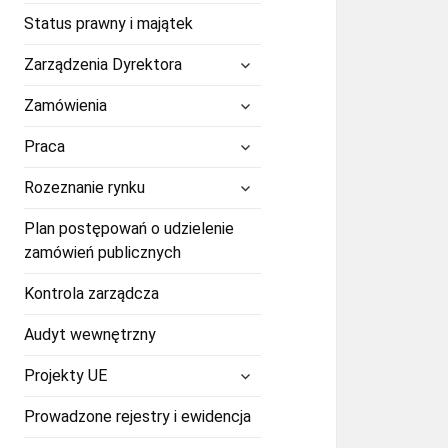
Status prawny i majątek
rozwiń
Zarządzenia Dyrektora
menu
potomne
rozwiń
Zamówienia
menu
potomne
rozwiń
Praca
menu
potomne
rozwiń
Rozeznanie rynku
menu
potomne
Plan postępowań o udzielenie
zamówień publicznych
Kontrola zarządcza
Audyt wewnętrzny
rozwiń
Projekty UE
menu
potomne
Prowadzone rejestry i ewidencja