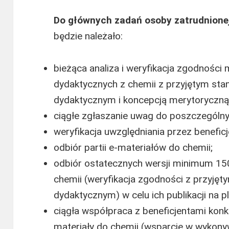
Do głównych zadań osoby zatrudnione
będzie należało:
bieżąca analiza i weryfikacja zgodnośc
dydaktycznych z chemii z przyjętym st
dydaktycznym i koncepcją merytoryczną
ciągłe zgłaszanie uwag do poszczególnyc
weryfikacja uwzględniania przez benefi
odbiór partii e-materiałów do chemii;
odbiór ostatecznych wersji minimum 15
chemii (weryfikacja zgodności z przyję
dydaktycznym) w celu ich publikacji na p
ciągła współpraca z beneficjentami ko
materiały do chemii (wsparcie w wykony