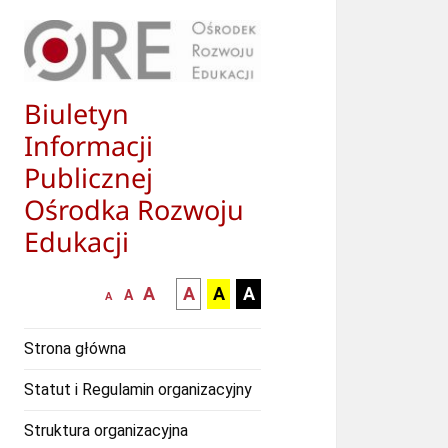
Biuletyn
Informacji
Publicznej
Ośrodka Rozwoju
Edukacji
większa-
kontrast
kontrast
kontrast
A
A
A
A
mniejsza
normalna
A
A
czcionka
czarny
czarny
żółty
czcionka
czcionka
tekst
tekst
tekst
Strona główna
na
na
na
białym
zółtym
czarnym
Statut i Regulamin organizacyjny
tle
tle
tle
Struktura organizacyjna