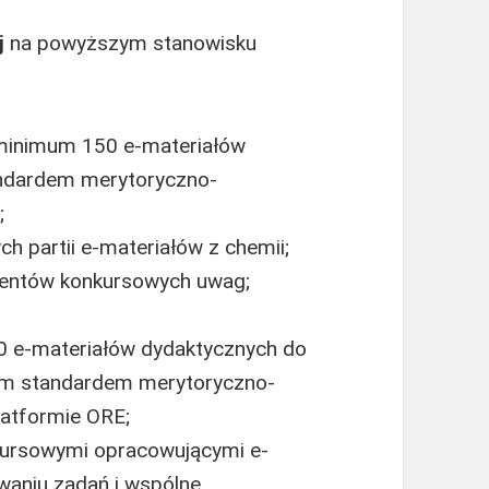
j
na powyższym stanowisku
i minimum 150 e-materiałów
andardem merytoryczno-
;
h partii e-materiałów z chemii;
cjentów konkursowych uwag;
0 e-materiałów dydaktycznych do
tym standardem merytoryczno-
latformie ORE;
nkursowymi opracowującymi e-
waniu zadań i wspólne