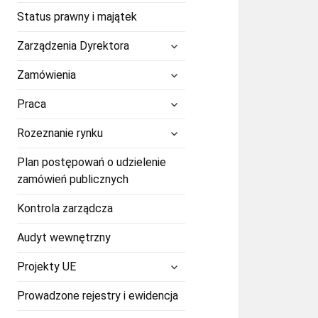
Status prawny i majątek
rozwiń
Zarządzenia Dyrektora
menu
potomne
rozwiń
Zamówienia
menu
potomne
rozwiń
Praca
menu
potomne
rozwiń
Rozeznanie rynku
menu
potomne
Plan postępowań o udzielenie
zamówień publicznych
Kontrola zarządcza
Audyt wewnętrzny
rozwiń
Projekty UE
menu
potomne
Prowadzone rejestry i ewidencja