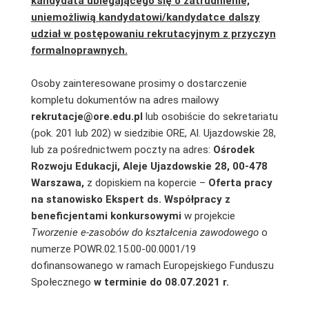
kandydata ubiegającego się o zatrudnienie,
uniemożliwią kandydatowi/kandydatce dalszy
udział w postępowaniu rekrutacyjnym z przyczyn
formalnoprawnych.
Osoby zainteresowane prosimy o dostarczenie
kompletu dokumentów na adres mailowy
rekrutacje@ore.edu.pl
lub osobiście do sekretariatu
(pok. 201 lub 202) w siedzibie ORE, Al. Ujazdowskie 28,
lub za pośrednictwem poczty na adres:
Ośrodek
Rozwoju Edukacji, Aleje Ujazdowskie 28, 00-478
Warszawa,
z dopiskiem na kopercie –
Oferta pracy
na stanowisko
Ekspert ds. Współpracy z
beneficjentami konkursowymi
w projekcie
Tworzenie e-zasobów do kształcenia zawodowego
o
numerze POWR.02.15.00-00.0001/19
dofinansowanego w ramach Europejskiego Funduszu
Społecznego
w terminie do 08.07.2021 r.