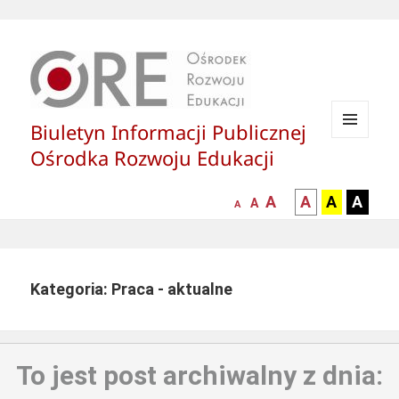
Biuletyn Informacji Publicznej
MENU
Ośrodka Rozwoju Edukacji
I
WIDGETY
większa-
kontrast
kontrast
kontras
A
A
A
A
mniejsza
normalna
A
A
czcionka
czarny
czarny
żółty
czcionka
czcionka
tekst
tekst
tekst
na
na
na
białym
zółtym
czarny
Kategoria: Praca - aktualne
tle
tle
tle
To jest post archiwalny z dnia: