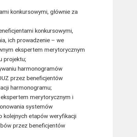
tami konkursowymi, głównie za
neficjentami konkursowymi,
ia, ich prowadzenie – we
głównym ekspertem merytorycznym
u projektu;
owywaniu harmonogramów
DUZ przez beneficjentów
zacji harmonogramu;
m ekspertem merytorycznym i
cjonowania systemów
 kolejnych etapów weryfikacji
obów przez beneficjentów