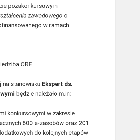
kcie pozakonkursowym
kształcenia zawodowego
o
ofinansowanego w ramach
siedziba ORE
j
na stanowisku
Ekspert ds.
sowymi
będzie należało m.in:
mi konkursowymi w zakresie
atecznych 800 e-zasobów oraz 201
dodatkowych do kolejnych etapów