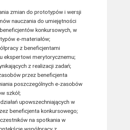
ia zmian do prototypów i wersji
mów nauczania do umiejętności
beneficjentów konkursowych, w
otypów e-materiałów;
łpracy z beneficjentami
u ekspertowi merytorycznemu;
ikających z realizacji zadań;
zasobów przez beneficjenta
iania poszczególnych e-zasobów
ów szkół;
 działań upowszechniających w
zez beneficjenta konkursowego;
uczestników na spotkania w
ontekście współpracy z