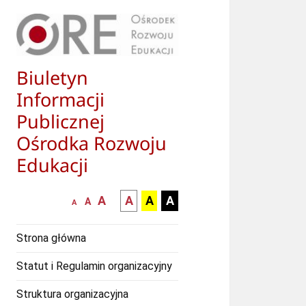
Biuletyn
Informacji
Publicznej
Ośrodka Rozwoju
Edukacji
większa-
kontrast
kontrast
kontrast
A
A
A
A
mniejsza
normalna
A
A
czcionka
czarny
czarny
żółty
czcionka
czcionka
tekst
tekst
tekst
Strona główna
na
na
na
białym
zółtym
czarnym
Statut i Regulamin organizacyjny
tle
tle
tle
Struktura organizacyjna