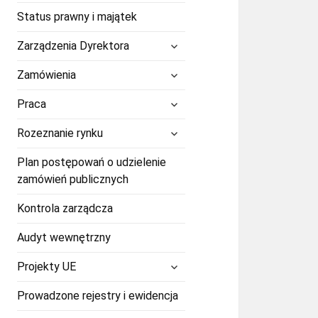
Status prawny i majątek
rozwiń
Zarządzenia Dyrektora
menu
potomne
rozwiń
Zamówienia
menu
potomne
rozwiń
Praca
menu
potomne
rozwiń
Rozeznanie rynku
menu
potomne
Plan postępowań o udzielenie
zamówień publicznych
Kontrola zarządcza
Audyt wewnętrzny
rozwiń
Projekty UE
menu
potomne
Prowadzone rejestry i ewidencja