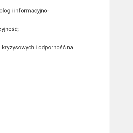
logii informacyjno-
zyjność;
h kryzysowych i odporność na